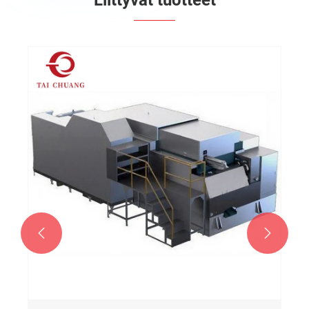
Liittyvät tuotteet

