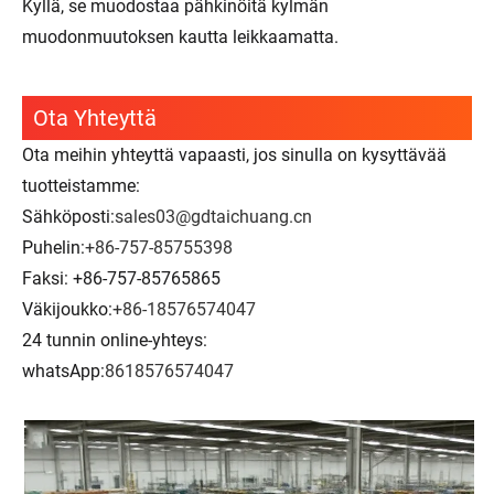
Kyllä, se muodostaa pähkinöitä kylmän
muodonmuutoksen kautta leikkaamatta.
Ota Yhteyttä
Ota meihin yhteyttä vapaasti, jos sinulla on kysyttävää
tuotteistamme:
Sähköposti:
sales03@gdtaichuang.cn
Puhelin:
+86-757-85755398
Faksi: +86-757-85765865
Väkijoukko:
+86-18576574047
24 tunnin online-yhteys:
whatsApp:
8618576574047