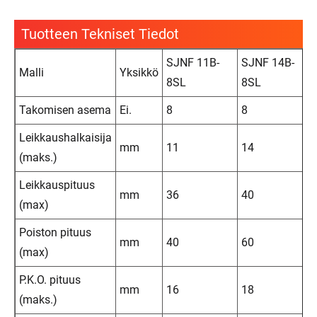
Tuotteen Tekniset Tiedot
SJNF 11B-
SJNF 14B-
Malli
Yksikkö
8SL
8SL
Takomisen asema
Ei.
8
8
Leikkaushalkaisija
mm
11
14
(maks.)
Leikkauspituus
mm
36
40
(max)
Poiston pituus
mm
40
60
(max)
P.K.O. pituus
mm
16
18
(maks.)