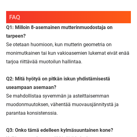
FAQ
Q1: Milloin 8-asemainen mutterinmuodostaja on
tarpeen?
Se otetaan huomioon, kun mutterin geometria on
monimutkainen tai kun vakioasemien lukemat eivät enää
tarjoa riittävää muotoilun hallintaa.
Q2: Mitä hyötyä on pitkän iskun yhdistämisestä
useampaan asemaan?
Se mahdollistaa syvemmän ja asteittaisemman
muodonmuutoksen, vähentää muovausjännitystä ja
parantaa konsistenssia.
Q3: Onko tämä edelleen kylmäsuuntainen kone?