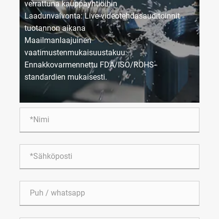
verrattuna kauppayhtiöihin
Laadunvalvonta: Live-videotehdasauditoinnit
tuotannon aikana
Maailmanlaajuinen
vaatimustenmukaisuustakuu:
Ennakkovarmennettu FDA/ISO/ROHS-
standardien mukaisesti.