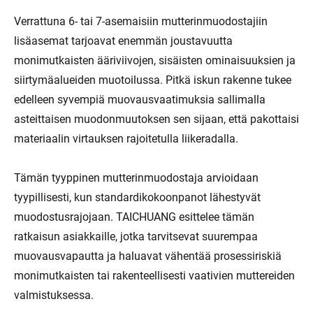
Verrattuna 6- tai 7-asemaisiin mutterinmuodostajiin
lisäasemat tarjoavat enemmän joustavuutta
monimutkaisten ääriviivojen, sisäisten ominaisuuksien ja
siirtymäalueiden muotoilussa. Pitkä iskun rakenne tukee
edelleen syvempiä muovausvaatimuksia sallimalla
asteittaisen muodonmuutoksen sen sijaan, että pakottaisi
materiaalin virtauksen rajoitetulla liikeradalla.
Tämän tyyppinen mutterinmuodostaja arvioidaan
tyypillisesti, kun standardikokoonpanot lähestyvät
muodostusrajojaan. TAICHUANG esittelee tämän
ratkaisun asiakkaille, jotka tarvitsevat suurempaa
muovausvapautta ja haluavat vähentää prosessiriskiä
monimutkaisten tai rakenteellisesti vaativien muttereiden
valmistuksessa.