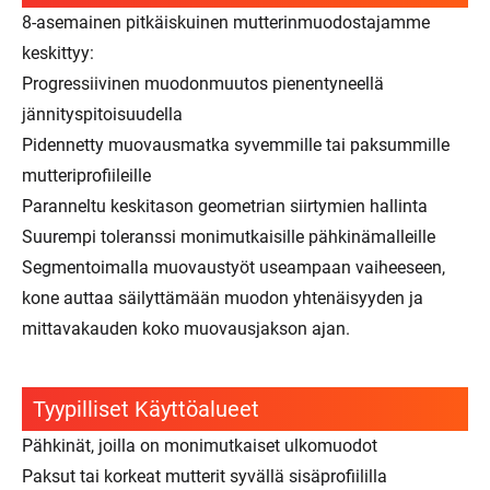
8-asemainen pitkäiskuinen mutterinmuodostajamme
keskittyy:
Progressiivinen muodonmuutos pienentyneellä
jännityspitoisuudella
Pidennetty muovausmatka syvemmille tai paksummille
mutteriprofiileille
Paranneltu keskitason geometrian siirtymien hallinta
Suurempi toleranssi monimutkaisille pähkinämalleille
Segmentoimalla muovaustyöt useampaan vaiheeseen,
kone auttaa säilyttämään muodon yhtenäisyyden ja
mittavakauden koko muovausjakson ajan.
Tyypilliset Käyttöalueet
Pähkinät, joilla on monimutkaiset ulkomuodot
Paksut tai korkeat mutterit syvällä sisäprofiililla