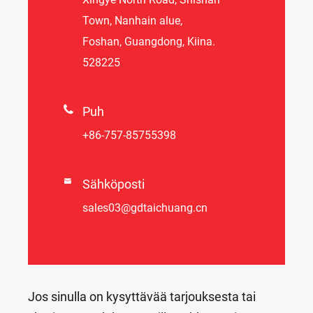
Town, Nanhain alue,
Foshan, Guangdong, Kiina.
528225

Puh
+86-757-85755398

Sähköposti
sales03@gdtaichuang.cn
Jos sinulla on kysyttävää tarjouksesta tai