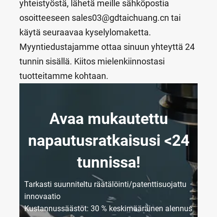
yhteistyöstä, lähetä meille sähköpostia
osoitteeseen sales03@gdtaichuang.cn tai
käytä seuraavaa kyselylomaketta.
Myyntiedustajamme ottaa sinuun yhteyttä 24
tunnin sisällä. Kiitos mielenkiinnostasi
tuotteitamme kohtaan.
Avaa mukautettu
napautusratkaisusi <24
tunnissa!
Tarkasti suunniteltu räätälöinti/patenttisuojattu
innovaatio
Kustannussäästöt: 30 % keskimääräinen alennus