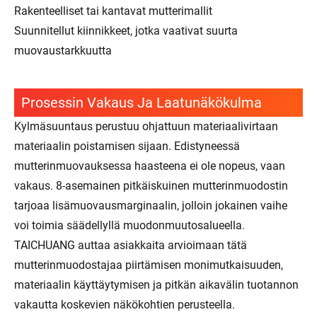
Rakenteelliset tai kantavat mutterimallit
Suunnitellut kiinnikkeet, jotka vaativat suurta
muovaustarkkuutta
Prosessin Vakaus Ja Laatunäkökulma
Kylmäsuuntaus perustuu ohjattuun materiaalivirtaan
materiaalin poistamisen sijaan. Edistyneessä
mutterinmuovauksessa haasteena ei ole nopeus, vaan
vakaus. 8-asemainen pitkäiskuinen mutterinmuodostin
tarjoaa lisämuovausmarginaalin, jolloin jokainen vaihe
voi toimia säädellyllä muodonmuutosalueella.
TAICHUANG auttaa asiakkaita arvioimaan tätä
mutterinmuodostajaa piirtämisen monimutkaisuuden,
materiaalin käyttäytymisen ja pitkän aikavälin tuotannon
vakautta koskevien näkökohtien perusteella.