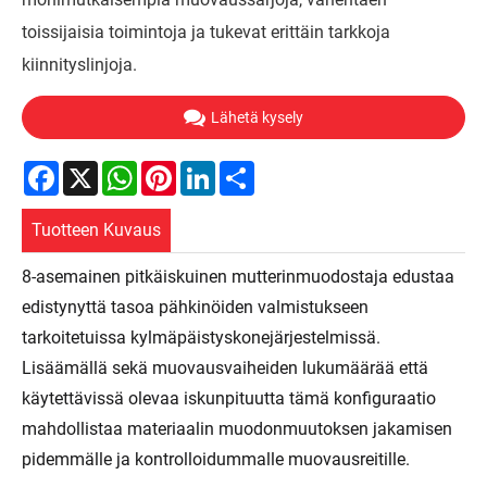
toissijaisia ​​toimintoja ja tukevat erittäin tarkkoja
kiinnityslinjoja.
Lähetä kysely
Facebook
X
WhatsApp
Pinterest
LinkedIn
Share
Tuotteen Kuvaus
8-asemainen pitkäiskuinen mutterinmuodostaja edustaa
edistynyttä tasoa pähkinöiden valmistukseen
tarkoitetuissa kylmäpäistyskonejärjestelmissä.
Lisäämällä sekä muovausvaiheiden lukumäärää että
käytettävissä olevaa iskunpituutta tämä konfiguraatio
mahdollistaa materiaalin muodonmuutoksen jakamisen
pidemmälle ja kontrolloidummalle muovausreitille.