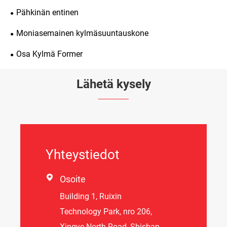
Pähkinän entinen
Moniasemainen kylmäsuuntauskone
Osa Kylmä Former
Lähetä kysely
Yhteystiedot

Osoite
Building 1, Ruixin
Technology Park, nro 206,
Xingye North Road, Shishan