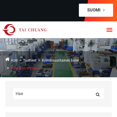
SUOMI
Koti
Tuotteet
Kylmäsuuntainen kone
Pähkinän entinen