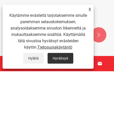
X
Käytämme evästeitä tarjotaksemme sinulle
paremman selauskokemuksen,
TAICHUANG esittelee automaattisen
analysoidaksemme sivuston liikennettä ja
kierteitys- ja älykäs varastoratkaisun
kiinnikkeiden tuotantoon
mukauttaaksemme sisältöä. Käyttämällä


Katso lisää >>
tätä sivustoa hyväksyt evästeiden
käytön.
Tietosuojakäytäntö
Hylätä
Hyväksyä



