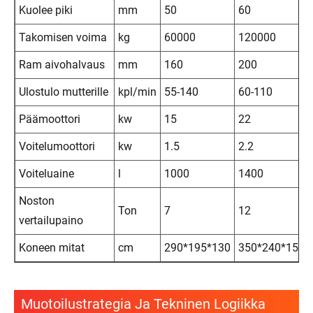
Kuolee piki
mm
50
60
Takomisen voima
kg
60000
120000
Ram aivohalvaus
mm
160
200
Ulostulo mutterille
kpl/min
55-140
60-110
Päämoottori
kw
15
22
Voitelumoottori
kw
1.5
2.2
Voiteluaine
l
1000
1400
Noston
Ton
7
12
vertailupaino
Koneen mitat
cm
290*195*130
350*240*150
Muotoilustrategia Ja Tekninen Logiikka