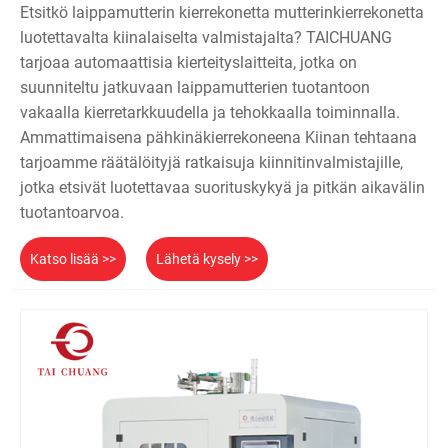
Etsitkö laippamutterin kierrekonetta mutterinkierrekonetta
luotettavalta kiinalaiselta valmistajalta? TAICHUANG
tarjoaa automaattisia kierteityslaitteita, jotka on
suunniteltu jatkuvaan laippamutterien tuotantoon
vakaalla kierretarkkuudella ja tehokkaalla toiminnalla.
Ammattimaisena pähkinäkierrekoneena Kiinan tehtaana
tarjoamme räätälöityjä ratkaisuja kiinnitinvalmistajille,
jotka etsivät luotettavaa suorituskykyä ja pitkän aikavälin
tuotantoarvoa.
Katso lisää >>
Lähetä kysely >>