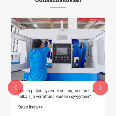
Uutissuositukset


Kuinka paljon syvempi on langan alareiän
halkaisija verrattuna kierteen syvyyteen?
Katso lisää >>