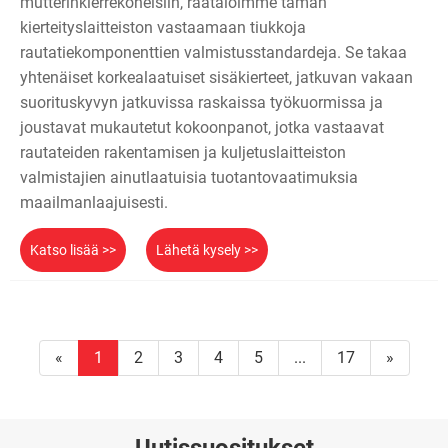
mutterinkierrekoneisiin, räätälöimme tämän
kierteityslaitteiston vastaamaan tiukkoja
rautatiekomponenttien valmistusstandardeja. Se takaa
yhtenäiset korkealaatuiset sisäkierteet, jatkuvan vakaan
suorituskyvyn jatkuvissa raskaissa työkuormissa ja
joustavat mukautetut kokoonpanot, jotka vastaavat
rautateiden rakentamisen ja kuljetuslaitteiston
valmistajien ainutlaatuisia tuotantovaatimuksia
maailmanlaajuisesti.
Katso lisää >>
Lähetä kysely >>
«
1
2
3
4
5
...
17
»