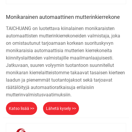
Monikarainen automaattinen mutterinkierrekone
TAICHUANG on luotettava kiinalainen monikaraisten
automaattisten mutterinkierrekoneiden valmistaja, joka
on omistautunut tarjoamaan korkean suorituskyvyn
monikaraisia ​​automaattisia mutterien kierrekoneita
kiinnityslaitteiden valmistajille maailmanlaajuisesti.
Jatkuvaan, suuren volyymin tuotantoon suunnitellut
monikaran kierrelaitteistomme takaavat tasaisen kierteen
laadun ja pienemmät tuotantojaksot sekä tarjoavat
räätälöityjä automaatioratkaisuja erilaisiin
mutterinvalmistusvaatimuksiin.
Katso lisää >>
Lähetä kysely >>