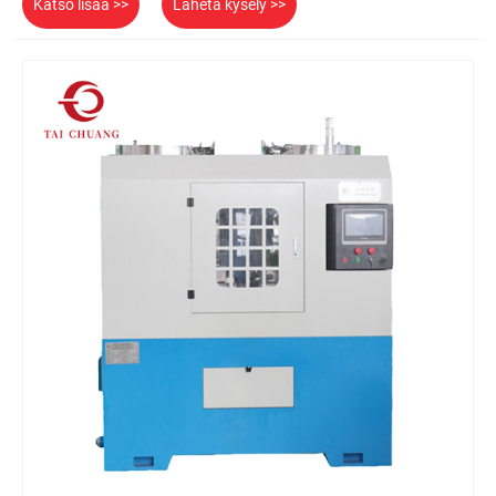
Katso lisää >>
Lähetä kysely >>