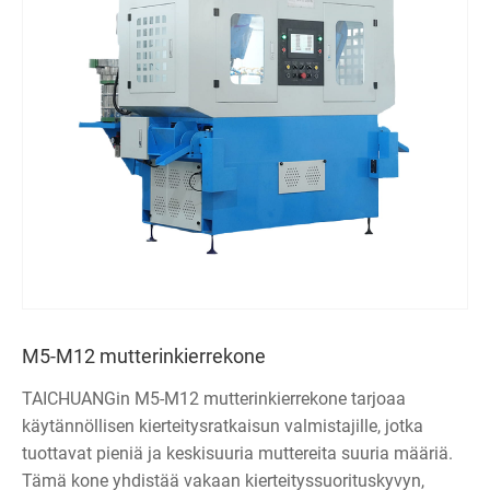
M5-M12 mutterinkierrekone
TAICHUANGin M5-M12 mutterinkierrekone tarjoaa
käytännöllisen kierteitysratkaisun valmistajille, jotka
tuottavat pieniä ja keskisuuria muttereita suuria määriä.
Tämä kone yhdistää vakaan kierteityssuorituskyvyn,