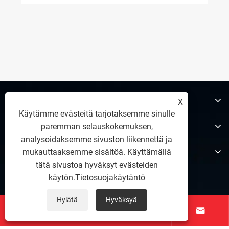
Tietoja meistä
X
Käytämme evästeitä tarjotaksemme sinulle
Tuotteet
paremman selauskokemuksen,
analysoidaksemme sivuston liikennettä ja
Ota meihin yhteyttä
mukauttaaksemme sisältöä. Käyttämällä
tätä sivustoa hyväksyt evästeiden
SEURAA MEITÄ
käytön.
Tietosuojakäytäntö
Hylätä
Hyväksyä



