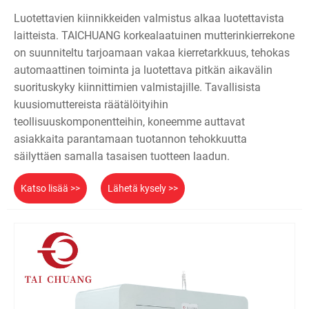
Luotettavien kiinnikkeiden valmistus alkaa luotettavista
laitteista. TAICHUANG korkealaatuinen mutterinkierrekone
on suunniteltu tarjoamaan vakaa kierretarkkuus, tehokas
automaattinen toiminta ja luotettava pitkän aikavälin
suorituskyky kiinnittimien valmistajille. Tavallisista
kuusiomuttereista räätälöityihin
teollisuuskomponentteihin, koneemme auttavat
asiakkaita parantamaan tuotannon tehokkuutta
säilyttäen samalla tasaisen tuotteen laadun.
Katso lisää >>
Lähetä kysely >>