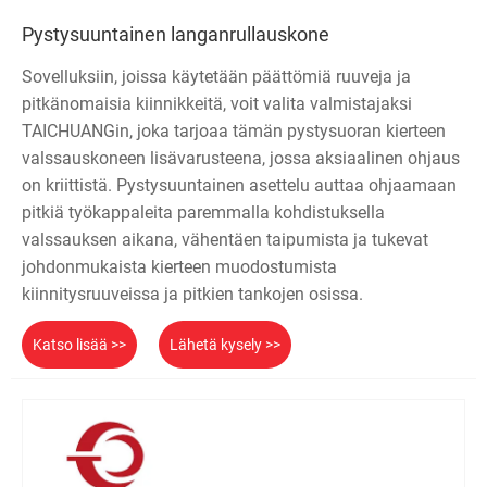
Pystysuuntainen langanrullauskone
Sovelluksiin, joissa käytetään päättömiä ruuveja ja
pitkänomaisia ​​kiinnikkeitä, voit valita valmistajaksi
TAICHUANGin, joka tarjoaa tämän pystysuoran kierteen
valssauskoneen lisävarusteena, jossa aksiaalinen ohjaus
on kriittistä. Pystysuuntainen asettelu auttaa ohjaamaan
pitkiä työkappaleita paremmalla kohdistuksella
valssauksen aikana, vähentäen taipumista ja tukevat
johdonmukaista kierteen muodostumista
kiinnitysruuveissa ja pitkien tankojen osissa.
Katso lisää >>
Lähetä kysely >>