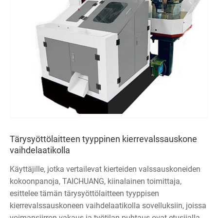
Tärysyöttölaitteen tyyppinen kierrevalssauskone
vaihdelaatikolla
Käyttäjille, jotka vertailevat kierteiden valssauskoneiden
kokoonpanoja, TAICHUANG, kiinalainen toimittaja,
esittelee tämän tärysyöttölaitteen tyyppisen
kierrevalssauskoneen vaihdelaatikolla sovelluksiin, joissa
voimansiirron vakaus ja työtilan puhtaus ovat etusijalla.