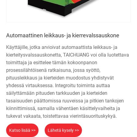
Automaattinen leikkaus- ja kierrevalssauskone
Käyttäjille, jotka arvioivat automaattista leikkaus- ja
kierteitysvalssauskonetta, TAICHUANG voi olla luotettava
toimittaja ja esittelee tämän kokoonpanon
prosessilähtöisenä ratkaisuna, jossa syöttö,
pituusleikkaus ja kierteiden muodostus yhdistyvät
yhdessä virtauksessa. Integroitu toiminta auttaa
säilyttämään pituuden tarkkuuden ja kierteiden
tasaisuuden päättomissa ruuveissa ja pitkien tankojen
kiinnittimissä, samalla vähentäen käsittelyvaiheita ja
tukevat vakaata, toistettavaa vierintäsuorituskykyä.
Katso lisää >>
Lähetä kysely >>