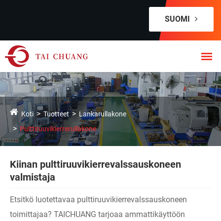
SUOMI
Koti
Tuotteet
Lankarullakone
Pulttiruuvikierrerullakone
Kiinan pulttiruuvikierrevalssauskoneen
valmistaja
Etsitkö luotettavaa pulttiruuvikierrevalssauskoneen
toimittajaa? TAICHUANG tarjoaa ammattikäyttöön