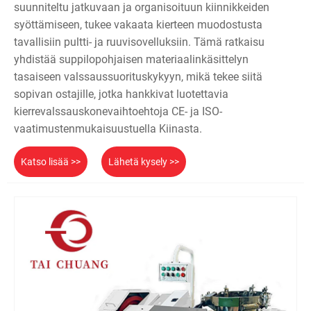
suunniteltu jatkuvaan ja organisoituun kiinnikkeiden
syöttämiseen, tukee vakaata kierteen muodostusta
tavallisiin pultti- ja ruuvisovelluksiin. Tämä ratkaisu
yhdistää suppilopohjaisen materiaalinkäsittelyn
tasaiseen valssaussuorituskykyyn, mikä tekee siitä
sopivan ostajille, jotka hankkivat luotettavia
kierrevalssauskonevaihtoehtoja CE- ja ISO-
vaatimustenmukaisuustuella Kiinasta.
Katso lisää >>
Lähetä kysely >>