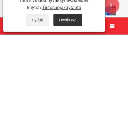
tätä sivustoa hyväksyt evästeiden


käytön.
Tietosuojakäytäntö
Hylätä
Hyväksyä




Kuinka paljon syvempi on langan alareiän
halkaisija verrattuna kierteen syvyyteen?
Katso lisää >>
Tietoja meistä
Tuotteet
Ota meihin yhteyttä
SEURAA MEITÄ