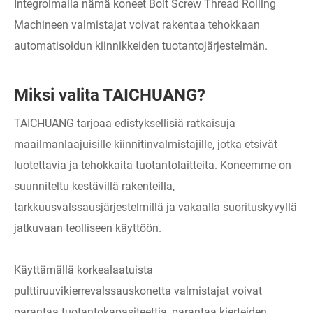
Integroimalla nämä koneet Bolt Screw Thread Rolling
Machineen valmistajat voivat rakentaa tehokkaan
automatisoidun kiinnikkeiden tuotantojärjestelmän.
Miksi valita TAICHUANG?
TAICHUANG tarjoaa edistyksellisiä ratkaisuja
maailmanlaajuisille kiinnitinvalmistajille, jotka etsivät
luotettavia ja tehokkaita tuotantolaitteita. Koneemme on
suunniteltu kestävillä rakenteilla,
tarkkuusvalssausjärjestelmillä ja vakaalla suorituskyvyllä
jatkuvaan teolliseen käyttöön.
Käyttämällä korkealaatuista
pulttiruuvikierrevalssauskonetta valmistajat voivat
parantaa tuotantokapasiteettia, parantaa kierteiden