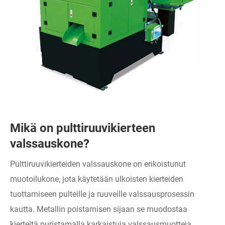
Mikä on pulttiruuvikierteen
valssauskone?
Pulttiruuvikierteiden valssauskone on erikoistunut
muotoilukone, jota käytetään ulkoisten kierteiden
tuottamiseen pulteille ja ruuveille valssausprosessin
kautta. Metallin poistamisen sijaan se muodostaa
kierteitä puristamalla karkaistuja valssausmuotteja