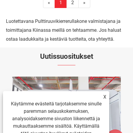
«
1
2
»
Luotettavana Pulttiruuvikierrerullakone valmistajana ja
toimittajana Kiinassa meillä on tehtaamme. Jos haluat
ostaa laadukkaita ja kestäviä tuotteita, ota yhteyttä.
Uutissuositukset
X
Käytämme evästeitä tarjotaksemme sinulle
paremman selauskokemuksen,
analysoidaksemme sivuston liikennettä ja
mukauttaaksemme sisältöä. Käyttämällä