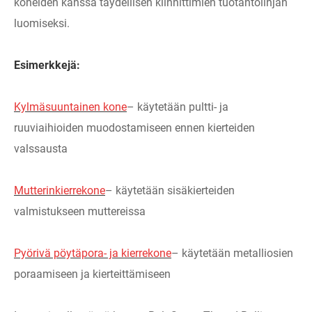
koneiden kanssa täydellisen kiinnittimien tuotantolinjan
luomiseksi.
Esimerkkejä:
Kylmäsuuntainen kone
– käytetään pultti- ja
ruuviaihioiden muodostamiseen ennen kierteiden
valssausta
Mutterinkierrekone
– käytetään sisäkierteiden
valmistukseen muttereissa
Pyörivä pöytäpora- ja kierrekone
– käytetään metalliosien
poraamiseen ja kierteittämiseen