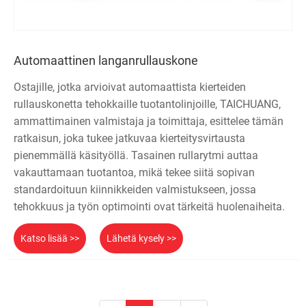
Automaattinen langanrullauskone
Ostajille, jotka arvioivat automaattista kierteiden
rullauskonetta tehokkaille tuotantolinjoille, TAICHUANG,
ammattimainen valmistaja ja toimittaja, esittelee tämän
ratkaisun, joka tukee jatkuvaa kierteitysvirtausta
pienemmällä käsityöllä. Tasainen rullarytmi auttaa
vakauttamaan tuotantoa, mikä tekee siitä sopivan
standardoituun kiinnikkeiden valmistukseen, jossa
tehokkuus ja työn optimointi ovat tärkeitä huolenaiheita.
Katso lisää >>
Lähetä kysely >>