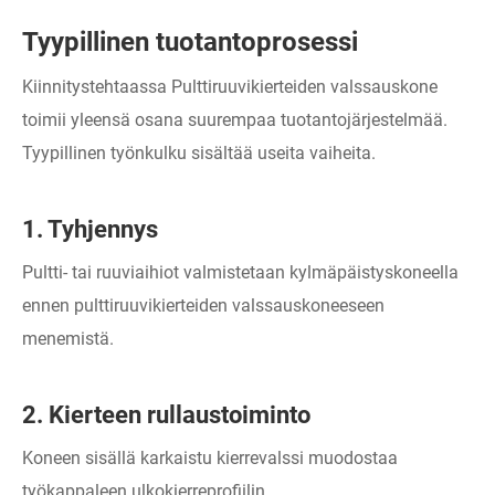
Tyypillinen tuotantoprosessi
Kiinnitystehtaassa Pulttiruuvikierteiden valssauskone
toimii yleensä osana suurempaa tuotantojärjestelmää.
Tyypillinen työnkulku sisältää useita vaiheita.
1. Tyhjennys
Pultti- tai ruuviaihiot valmistetaan kylmäpäistyskoneella
ennen pulttiruuvikierteiden valssauskoneeseen
menemistä.
2. Kierteen rullaustoiminto
Koneen sisällä karkaistu kierrevalssi muodostaa
työkappaleen ulkokierreprofiilin.