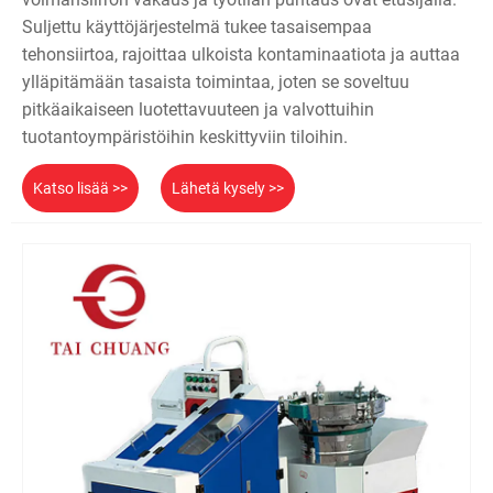
Suljettu käyttöjärjestelmä tukee tasaisempaa
tehonsiirtoa, rajoittaa ulkoista kontaminaatiota ja auttaa
ylläpitämään tasaista toimintaa, joten se soveltuu
pitkäaikaiseen luotettavuuteen ja valvottuihin
tuotantoympäristöihin keskittyviin tiloihin.
Katso lisää >>
Lähetä kysely >>