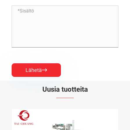
Lähetä

Uusia tuotteita