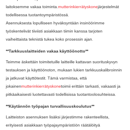
laitoksemme vakaa toiminta.
mutterinkierrätyskone
järjestelmät
todellisessa tuotantoympäristössä.
Asennuksesta lopulliseen hyväksyntään insinöörimme
työskentelivät tiiviisti asiakkaan tiimin kanssa tarjoten
vaiheittaista teknistä tukea koko prosessin ajan.
**Tarkkuuslaitteiden vakaa käyttöönotto**
Teimme äskettäin toimitetuille laitteille kattavan suorituskyvyn
testauksen ja käyttöönoton, mukaan lukien tarkkuuskalibroinnin
ja jatkuvat käyttötestit. Tämä varmistaa, että
jokainen
mutterinkierrätyskone
toimii erittäin tarkasti, vakaasti ja
pitkäaikaisesti luotettavasti todellisissa tuotantoolosuhteissa.
**Käytännön työpajan turvallisuuskoulutus**
Laitteiston asennuksen lisäksi järjestimme rakenteellista,
erityisesti asiakkaan työpajaympäristöön räätälöityä