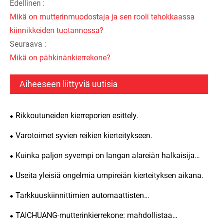
Edellinen :
Mikä on mutterinmuodostaja ja sen rooli tehokkaassa
kiinnikkeiden tuotannossa?
Seuraava :
Mikä on pähkinänkierrekone?
Aiheeseen liittyviä uutisia
Rikkoutuneiden kierreporien esittely.
Varotoimet syvien reikien kierteitykseen.
Kuinka paljon syvempi on langan alareiän halkaisija
verrattuna kierteen syvyyteen?
Useita yleisiä ongelmia umpireiän kierteityksen aikana.
Tarkkuuskiinnittimien automaattisten
mutterinkierrekoneiden tekniikka
TAICHUANG-mutterinkierrekone: mahdollistaa