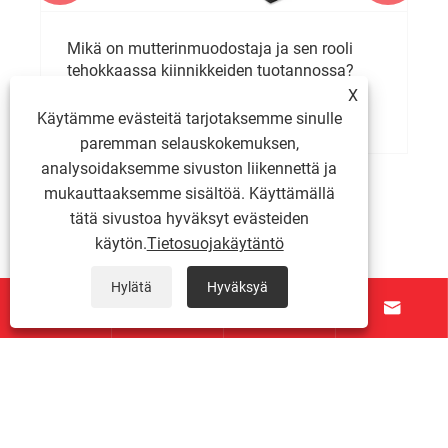
Mikä on mutterinmuodostaja ja sen rooli
tehokkaassa kiinnikkeiden tuotannossa?
X
Katso lisää >>
Käytämme evästeitä tarjotaksemme sinulle
paremman selauskokemuksen,
analysoidaksemme sivuston liikennettä ja
mukauttaaksemme sisältöä. Käyttämällä
tätä sivustoa hyväksyt evästeiden
käytön.
Tietosuojakäytäntö
Hylätä
Hyväksyä




Tietoja meistä
Tuotteet
Ota meihin yhteyttä