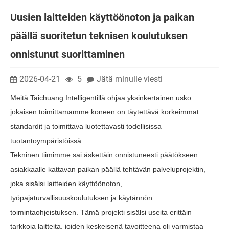
Uusien laitteiden käyttöönoton ja paikan
päällä suoritetun teknisen koulutuksen
onnistunut suorittaminen
2026-04-21
5
Jätä minulle viesti
Meitä Taichuang Intelligentillä ohjaa yksinkertainen usko:
jokaisen toimittamamme koneen on täytettävä korkeimmat
standardit ja toimittava luotettavasti todellisissa
tuotantoympäristöissä.
Tekninen tiimimme sai äskettäin onnistuneesti päätökseen
asiakkaalle kattavan paikan päällä tehtävän palveluprojektin,
joka sisälsi laitteiden käyttöönoton,
työpajaturvallisuuskoulutuksen ja käytännön
toimintaohjeistuksen. Tämä projekti sisälsi useita erittäin
tarkkoja laitteita, joiden keskeisenä tavoitteena oli varmistaa