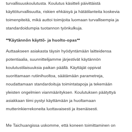
turvallisuuskoulutusta. Koulutus käsitteli päivittäistä
käyttöturvallisuutta, riskien ehkäisyä ja hätätilanteita koskevia
toimenpiteitä, mikä auttoi toimijoita luomaan turvallisempia ja
standardoidumpia tuotannon työnkulkuja.
**Käytännön käyttö- ja huolto-opas**
Auttaakseen asiakasta täysin hyödyntämään laitteidensa
potentiaalia, suunnittelijamme järjestivät käytännön
koulutustilaisuuksia paikan päällä. Käyttäjät oppivat
suorittamaan rutiinihuoltoa, säätämään parametreja,
noudattamaan standardoituja toimintatapoja ja tekemään
yleisten ongelmien vianmäärityksen. Koulutuksen päätyttyä
asiakkaan tiimi pystyi käyttämään ja huoltamaan
mutterinkierrekoneita luottavaisesti ja itsenäisesti.
Me Taichuangissa uskomme, että koneen toimittaminen on