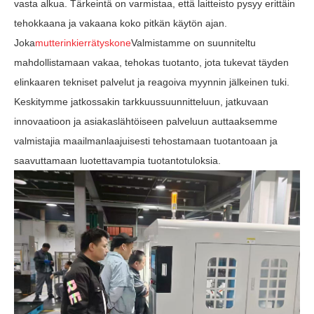
vasta alkua. Tärkeintä on varmistaa, että laitteisto pysyy erittäin
tehokkaana ja vakaana koko pitkän käytön ajan.
Joka
mutterinkierrätyskone
Valmistamme on suunniteltu
mahdollistamaan vakaa, tehokas tuotanto, jota tukevat täyden
elinkaaren tekniset palvelut ja reagoiva myynnin jälkeinen tuki.
Keskitymme jatkossakin tarkkuussuunnitteluun, jatkuvaan
innovaatioon ja asiakaslähtöiseen palveluun auttaaksemme
valmistajia maailmanlaajuisesti tehostamaan tuotantoaan ja
saavuttamaan luotettavampia tuotantotuloksia.